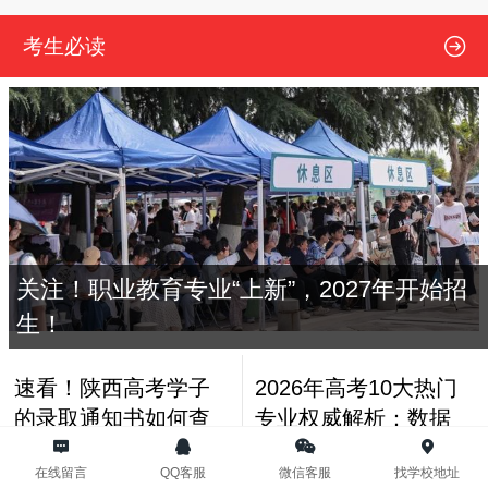
2025届高三考生【免费领取】新高考专用模拟志愿填报体验卡
考生必读
关注！职业教育专业“上新”，2027年开始招
生！
速看！陕西高考学子
2026年高考10大热门
的录取通知书如何查
专业权威解析：数据
询？
背后的“新风口”与“黄
在线留言
QQ客服
微信客服
找学校地址
金赛道”
陕西省2026年高考志
高考604分就读高职！