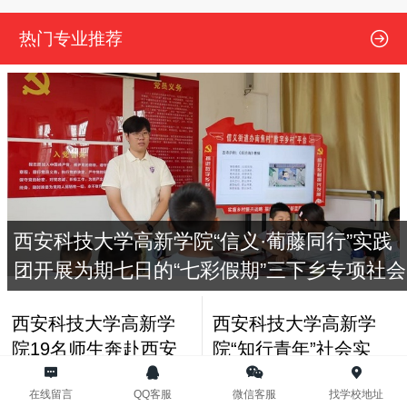
2025届高三考生【免费领取】新高考专用模拟志愿填报体验卡
热门专业推荐
西安科技大学高新学院“信义·葡藤同行”实践
团开展为期七日的“七彩假期”三下乡专项社会
实践活动（二）
西安科技大学高新学
西安科技大学高新学
院19名师生奔赴西安
院“知行青年”社会实
市蓝田县厚镇东咀村
践团赴汉中市宁强县
在线留言
QQ客服
微信客服
找学校地址
开启暑期“三下乡”社
代家坝村开展暑期系
西安科技大学高新学
西安铁路职业技术学