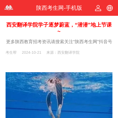
陕西考生网-手机版
中文
西安翻译学院学子逐梦蔚蓝，“潜潜”地上节课
~
繁体
更多陕西教育招考资讯请搜索关注“陕西考生网”抖音号
考生帮
2024-10-21
来源：西安翻译学院