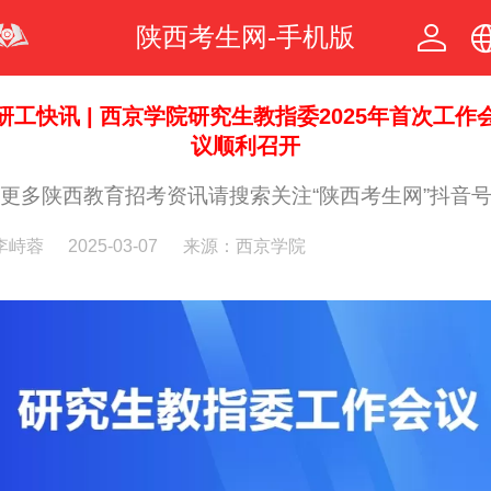
陕西考生网-手机版
中文
研工快讯 | 西京学院研究生教指委2025年首次工作
议顺利召开
繁体
更多陕西教育招考资讯请搜索关注“陕西考生网”抖音
李峙蓉
2025-03-07
来源：西京学院