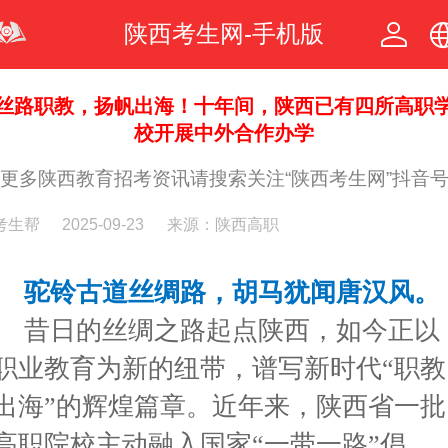
陕西考生网-手机版
中文
丝路职教，扬帆出海！十年间，陕西已有四所高职
校开展中外合作办学
繁体
更多陕西教育招考资讯请搜索关注“陕西考生网”抖音
考生帮
2025-09-23
来源：陕西高职
驼铃古道丝绸路，胡马犹闻唐汉风。
昔日的丝绸之路起点陕西，如今正以
职业教育为新的纽带，谱写新时代“职教
出海”的辉煌篇章。近年来，陕西省一批
高职院校主动融入国家“一带一路”倡