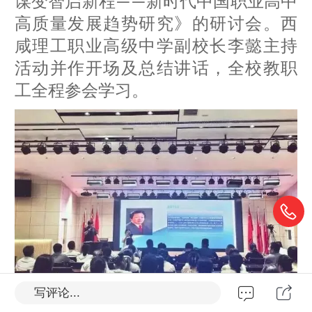
谋变
智启新程
新时代中国职业高中
——
高质量发展趋势研究》的
研讨会
。
西
咸理工职业高级中学
副校长李懿
主
持
活动并作开场及总结讲话，全校教职
工
全程
参会学习
。
写评论...